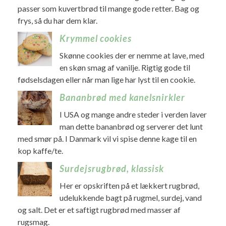
passer som kuvertbrød til mange gode retter. Bag og
frys, så du har dem klar.
Krymmel cookies
Skønne cookies der er nemme at lave, med
en skøn smag af vanilje. Rigtig gode til
fødselsdagen eller når man lige har lyst til en cookie.
Bananbrød med kanelsnirkler
I USA og mange andre steder i verden laver
man dette bananbrød og serverer det lunt
med smør på. I Danmark vil vi spise denne kage til en
kop kaffe/te.
Surdejsrugbrød, klassisk
Her er opskriften på et lækkert rugbrød,
udelukkende bagt på rugmel, surdej, vand
og salt. Det er et saftigt rugbrød med masser af
rugsmag.