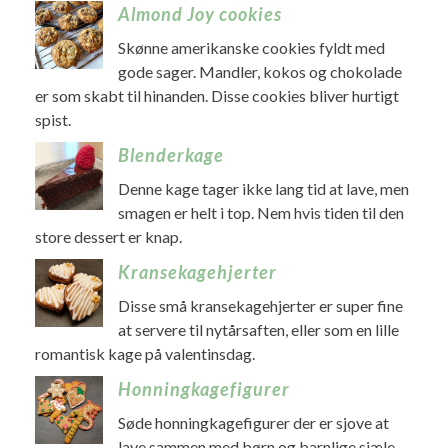
Almond Joy cookies
Skønne amerikanske cookies fyldt med
gode sager. Mandler, kokos og chokolade
er som skabt til hinanden. Disse cookies bliver hurtigt
spist.
Blenderkage
Denne kage tager ikke lang tid at lave, men
smagen er helt i top. Nem hvis tiden til den
store dessert er knap.
Kransekagehjerter
Disse små kransekagehjerter er super fine
at servere til nytårsaften, eller som en lille
romantisk kage på valentinsdag.
Honningkagefigurer
Søde honningkagefigurer der er sjove at
lave sammen med børn og barnlige sjæle.