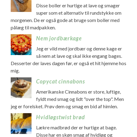
Disse boller er hurtige at lave og smager
super som et alternativ til rundstykke om
morgenen. De er også gode at bruge som boller med
pålæg til madpakken.
Nem jordbærkage
Jeg er vild med jordbær og denne kage er
så nem at lave og skal ikke engang bages.
Desserter der laves dagen før, er også et hit hjemme hos
mig.
Copycat cinnabons
Amerikanske Cinnabons er store, luftige,
fyldt med smag og lidt "over the top". Men
jeg er forelsket. Prøv dem og smag en bid af himlen.
Hvidløgstwist brød
Lækre madbrød der er hurtige at bage.
Disse har en skøn smag af hvidløg og