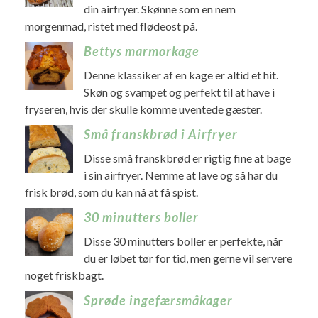
din airfryer. Skønne som en nem
morgenmad, ristet med flødeost på.
Bettys marmorkage
Denne klassiker af en kage er altid et hit.
Skøn og svampet og perfekt til at have i
fryseren, hvis der skulle komme uventede gæster.
Små franskbrød i Airfryer
Disse små franskbrød er rigtig fine at bage
i sin airfryer. Nemme at lave og så har du
frisk brød, som du kan nå at få spist.
30 minutters boller
Disse 30 minutters boller er perfekte, når
du er løbet tør for tid, men gerne vil servere
noget friskbagt.
Sprøde ingefærsmåkager