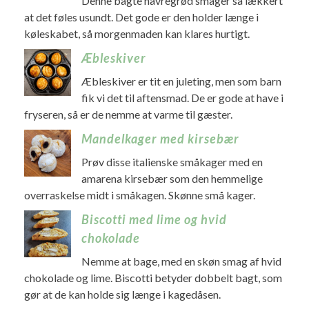
Denne bagte havregrød smager så lækkert
at det føles usundt. Det gode er den holder længe i
køleskabet, så morgenmaden kan klares hurtigt.
Æbleskiver
Æbleskiver er tit en juleting, men som barn
fik vi det til aftensmad. De er gode at have i
fryseren, så er de nemme at varme til gæster.
Mandelkager med kirsebær
Prøv disse italienske småkager med en
amarena kirsebær som den hemmelige
overraskelse midt i småkagen. Skønne små kager.
Biscotti med lime og hvid
chokolade
Nemme at bage, med en skøn smag af hvid
chokolade og lime. Biscotti betyder dobbelt bagt, som
gør at de kan holde sig længe i kagedåsen.