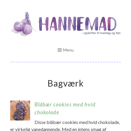
Skip
Opskrifter til hverdag og fest
to
HANNEMAD.DK
content
Menu
Bagværk
Blåbær cookies med hvid
chokolade
Disse blåbær cookies med hvid chokolade,
er virkelig vanedannende. Med en intens smag af