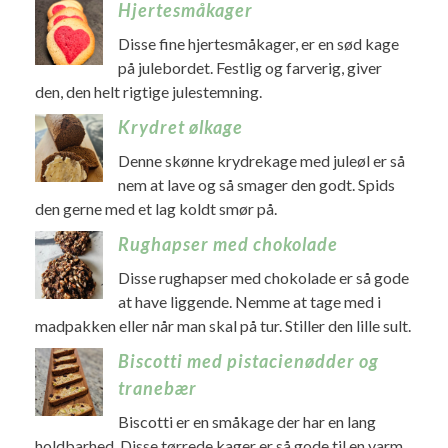
Hjertesmåkager
Disse fine hjertesmåkager, er en sød kage
på julebordet. Festlig og farverig, giver
den, den helt rigtige julestemning.
Krydret ølkage
Denne skønne krydrekage med juleøl er så
nem at lave og så smager den godt. Spids
den gerne med et lag koldt smør på.
Rughapser med chokolade
Disse rughapser med chokolade er så gode
at have liggende. Nemme at tage med i
madpakken eller når man skal på tur. Stiller den lille sult.
Biscotti med pistacienødder og
tranebær
Biscotti er en småkage der har en lang
holdbarhed. Disse tørrede kager er så gode til en varm