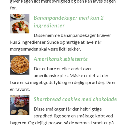
giver kagen lidt mere syrlighed og den kan laves dagen
før.
Bananpandekager med kun 2
ingredienser
Disse nemme bananpandekager kræver
kun 2 ingredienser. Sunde og hurtige at lave, når
morgenmaden skal være lidt lækker.
Amerikansk æbletærte
Der er bare et eller andet over
amerikanske pies. Måske er det, at der
bare er så meget godt fyld og en dejlig sprød dej. De er
en favorit.
Shortbread cookies med chokolade
Disse småkager får den helt rigtige
sprødhed, lige som en småkage købt ved
bageren. Og dejligt porøse, så de nærmest smelter på