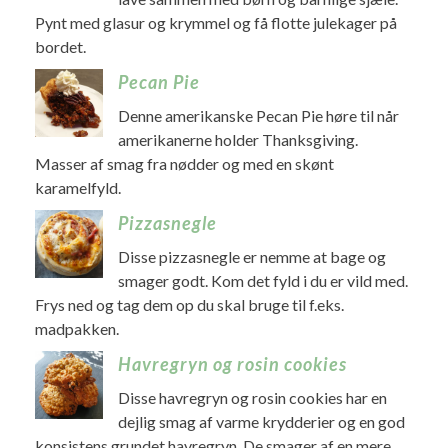
Pynt med glasur og krymmel og få flotte julekager på
bordet.
Pecan Pie
Denne amerikanske Pecan Pie høre til når
amerikanerne holder Thanksgiving.
Masser af smag fra nødder og med en skønt
karamelfyld.
Pizzasnegle
Disse pizzasnegle er nemme at bage og
smager godt. Kom det fyld i du er vild med.
Frys ned og tag dem op du skal bruge til f.eks.
madpakken.
Havregryn og rosin cookies
Disse havregryn og rosin cookies har en
dejlig smag af varme krydderier og en god
konsistens grundet havregryn. De smager af en mere.