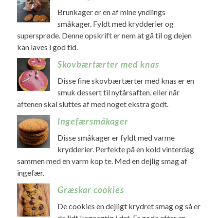
Brunkager er en af mine yndlings
småkager. Fyldt med krydderier og
supersprøde. Denne opskrift er nem at gå til og dejen
kan laves i god tid.
Skovbærtærter med knas
Disse fine skovbærtærter med knas er en
smuk dessert til nytårsaften, eller når
aftenen skal sluttes af med noget ekstra godt.
Ingefærsmåkager
Disse småkager er fyldt med varme
krydderier. Perfekte på en kold vinterdag
sammen med en varm kop te. Med en dejlig smag af
ingefær.
Græskar cookies
De cookies en dejligt krydret smag og så er
de lidt kageagtig i det. Er gode efter en