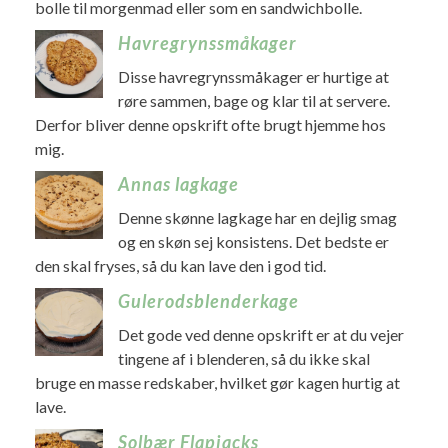
bolle til morgenmad eller som en sandwichbolle.
Havregrynssmåkager
Disse havregrynssmåkager er hurtige at
røre sammen, bage og klar til at servere.
Derfor bliver denne opskrift ofte brugt hjemme hos
mig.
Annas lagkage
Denne skønne lagkage har en dejlig smag
og en skøn sej konsistens. Det bedste er
den skal fryses, så du kan lave den i god tid.
Gulerodsblenderkage
Det gode ved denne opskrift er at du vejer
tingene af i blenderen, så du ikke skal
bruge en masse redskaber, hvilket gør kagen hurtig at
lave.
Solbær Flapjacks