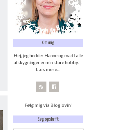
Om mig
Hej, jeg hedder Hanne og mad i alle
afskygninger er min store hobby.
Læs mere...
Følg mig via Bloglovin'
Søg opskrift