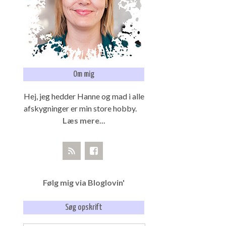
Om mig
Hej, jeg hedder Hanne og mad i alle
afskygninger er min store hobby.
Læs mere...
Følg mig via Bloglovin'
Søg opskrift