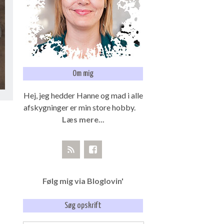
Om mig
Hej, jeg hedder Hanne og mad i alle
afskygninger er min store hobby.
Læs mere...
Følg mig via Bloglovin'
Søg opskrift