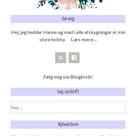
Om mig
Hej, jeg hedder Hanne og mad i alle afskygninger er min
store hobby.
Læs mere...
Følg mig via Bloglovin'
Søg opskrift
Søg
efter:
Nyhedsbrev