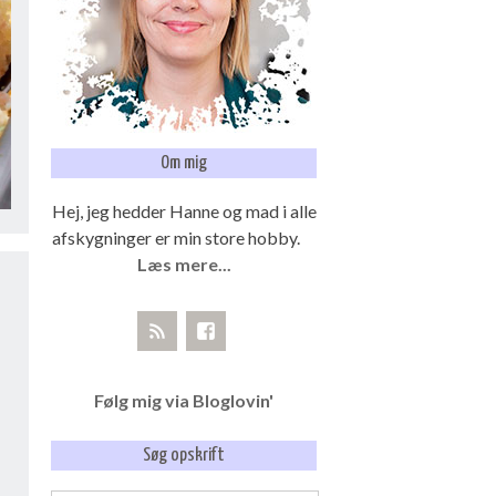
Om mig
Hej, jeg hedder Hanne og mad i alle
afskygninger er min store hobby.
Læs mere...
Følg mig via Bloglovin'
Søg opskrift