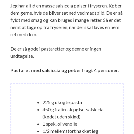
Jeg har altid en masse salsiccia pølser i fryseren. Køber
dem gerne, hvis de bliver sat ned ved madspild. De er så
fyldt med smag og kan bruges i mange retter. Så er det
nemt at tage op fra fryseren, når der skal laves en nem
ret med dem.
De er så gode i pastaretter og denne er ingen
undtagelse.
Pastaret med salsiccia og peberfrugt 4 personer:
225 g ukogte pasta
450 g italiensk pølse, salsiccia
(kødet uden skind)
1 spsk. olivenolie
1/2 mellemstort hakket løg