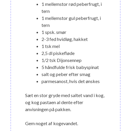
1 mellemstor rød peberfrugt, i
tern
1 mellemstor gul peberfrugt, i
tern
1 spsk. smør
2-3 fed hvidløg, hakket
1 tsk mel
2,5 dl piskefløde
1/2 tsk Dijonsennep
5 håndfulde frisk babyspinat
salt og peber efter smag
parmesanost, hvis det ønskes
Sæt en stor gryde med saltet vand i kog,
og kog pastaen al dente efter
anvisningen på pakken.
Gem noget af kogevandet.