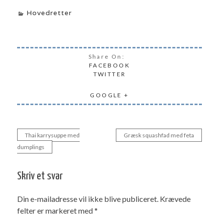
Hovedretter
Share On:
FACEBOOK
TWITTER
GOOGLE +
Thai karrysuppe med
Græsk squashfad med feta
Indlægsnavigation
dumplings
Skriv et svar
Din e-mailadresse vil ikke blive publiceret.
Krævede
felter er markeret med
*