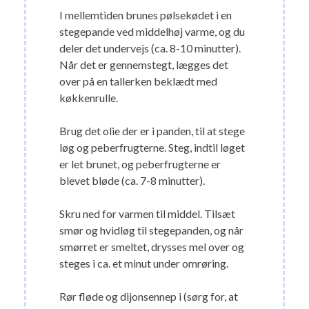
I mellemtiden brunes pølsekødet i en
stegepande ved middelhøj varme, og du
deler det undervejs (ca. 8-10 minutter).
Når det er gennemstegt, lægges det
over på en tallerken beklædt med
køkkenrulle.
Brug det olie der er i panden, til at stege
løg og peberfrugterne. Steg, indtil løget
er let brunet, og peberfrugterne er
blevet bløde (ca. 7-8 minutter).
Skru ned for varmen til middel. Tilsæt
smør og hvidløg til stegepanden, og når
smørret er smeltet, drysses mel over og
steges i ca. et minut under omrøring.
Rør fløde og dijonsennep i (sørg for, at