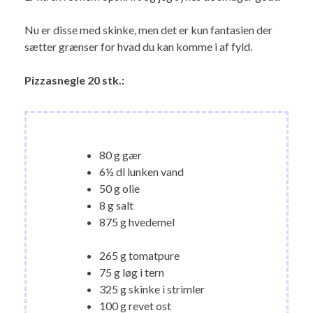
Nu er disse med skinke, men det er kun fantasien der
sætter grænser for hvad du kan komme i af fyld.
Pizzasnegle 20 stk.:
80 g gær
6½ dl lunken vand
50 g olie
8 g salt
875 g hvedemel
265 g tomatpure
75 g løg i tern
325 g skinke i strimler
100 g revet ost