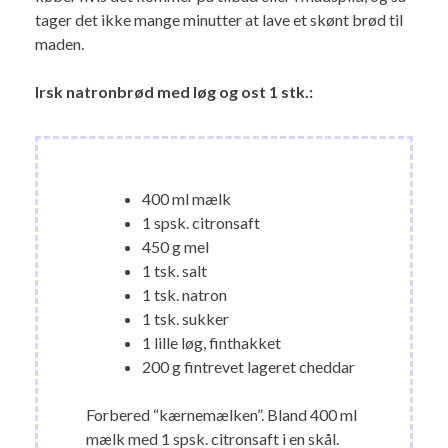
tager det ikke mange minutter at lave et skønt brød til
maden.
Irsk natronbrød med løg og ost 1 stk.:
400 ml mælk
1 spsk. citronsaft
450 g mel
1 tsk. salt
1 tsk. natron
1 tsk. sukker
1 lille løg, finthakket
200 g fintrevet lageret cheddar
Forbered “kærnemælken”. Bland 400 ml
mælk med 1 spsk. citronsaft i en skål.