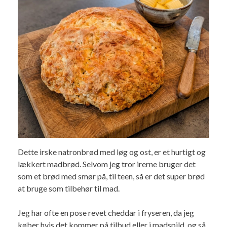
Dette irske natronbrød med løg og ost, er et hurtigt og
lækkert madbrød. Selvom jeg tror irerne bruger det
som et brød med smør på, til teen, så er det super brød
at bruge som tilbehør til mad.
Jeg har ofte en pose revet cheddar i fryseren, da jeg
køber hvis det kommer på tilbud eller i madspild, og så