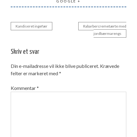
GOOGLE +
Kandiseret ingefær
Rabarbercremetærte med
Indlægsnavigation
jordbærmarengs
Skriv et svar
Din e-mailadresse vil ikke blive publiceret.
Krævede
felter er markeret med
*
Kommentar
*