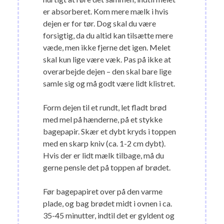
er absorberet. Kom mere mælk i hvis
dejen er for tør. Dog skal du være
forsigtig, da du altid kan tilsætte mere
væde, men ikke fjerne det igen. Melet
skal kun lige være væk. Pas på ikke at
overarbejde dejen – den skal bare lige
samle sig og må godt være lidt klistret.
Form dejen til et rundt, let fladt brød
med mel på hænderne, på et stykke
bagepapir. Skær et dybt kryds i toppen
med en skarp kniv (ca. 1-2 cm dybt).
Hvis der er lidt mælk tilbage, må du
gerne pensle det på toppen af brødet.
Før bagepapiret over på den varme
plade, og bag brødet midt i ovnen i ca.
35-45 minutter, indtil det er gyldent og