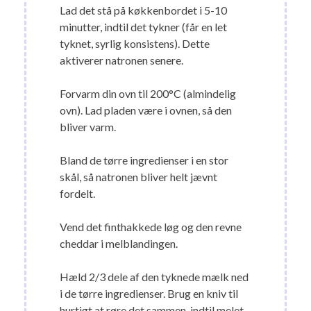
Lad det stå på køkkenbordet i 5-10
minutter, indtil det tykner (får en let
tyknet, syrlig konsistens). Dette
aktiverer natronen senere.
Forvarm din ovn til 200°C (almindelig
ovn). Lad pladen være i ovnen, så den
bliver varm.
Bland de tørre ingredienser i en stor
skål, så natronen bliver helt jævnt
fordelt.
Vend det finthakkede løg og den revne
cheddar i melblandingen.
Hæld 2/3 dele af den tyknede mælk ned
i de tørre ingredienser. Brug en kniv til
hurtigt at røre det sammen, indtil melet