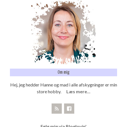
Om mig
Hej, jeg hedder Hanne og mad i alle afskygninger er min
store hobby.
Læs mere...
Følg mig via Bloglovin'