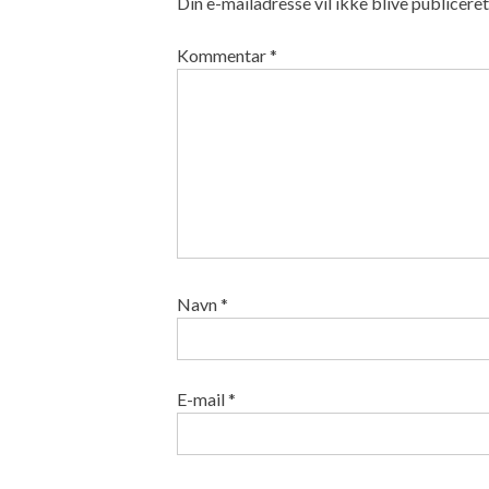
Din e-mailadresse vil ikke blive publiceret
Kommentar
*
Navn
*
E-mail
*