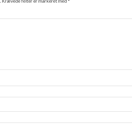
.
Krævede felter er markeret med
*