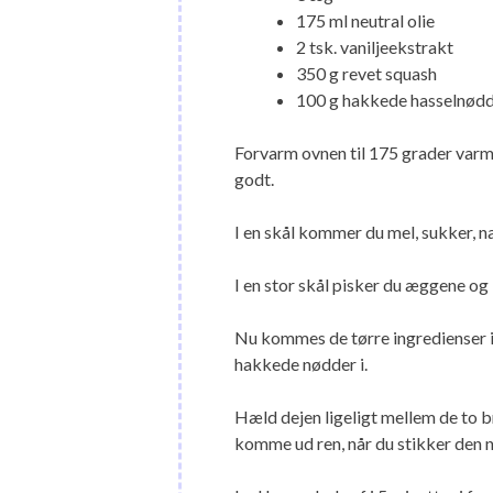
175 ml neutral olie
2 tsk. vaniljeekstrakt
350 g revet squash
100 g hakkede hasselnødde
Forvarm ovnen til 175 grader var
godt.
I en skål kommer du mel, sukker, na
I en stor skål pisker du æggene og 
Nu kommes de tørre ingredienser i
hakkede nødder i.
Hæld dejen ligeligt mellem de to b
komme ud ren, når du stikker den n