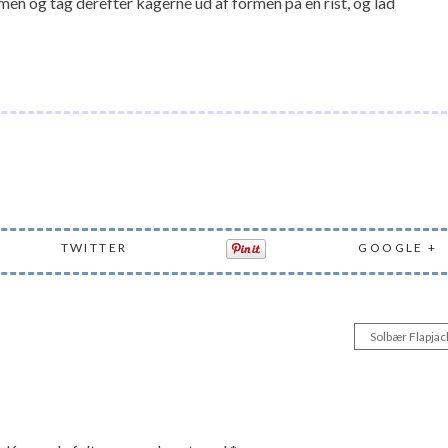
rmen og tag derefter kagerne ud af formen på en rist, og lad
TWITTER
GOOGLE +
Solbær Flapjac