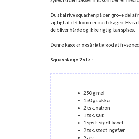
Du skal rive squashen på den grove del af 
vigtigt at det kommer med i kagen. Hvis din
de bliver hårde og ikke rigtig kan spises.
Denne kage er også rigtig god at fryse ned
Squashkage 2 stk.:
250 g mel
150 g sukker
2 tsk. natron
1 tsk. salt
1 spsk. stødt kanel
2 tsk. stødt ingefær
3 æg