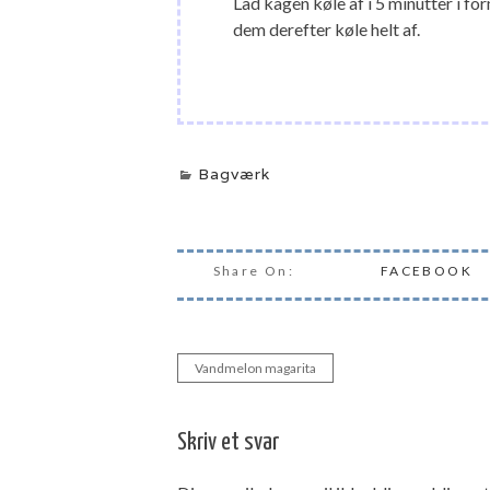
Lad kagen køle af i 5 minutter i fo
dem derefter køle helt af.
Bagværk
Share On:
FACEBOOK
Vandmelon magarita
Indlægsnavigation
Skriv et svar