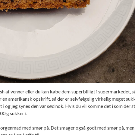
sh af venner eller du kan købe dem superbilligt i supermarkedet, s
 en amerikansk opskrift, så der er selvfølgelig virkelig meget sukk
 i og jeg synes den var sød nok. Hvis du vil komme det i som der st
00 g sukker i.
il morgenmad med smør på. Det smager også godt med smør på, men
are en kop kaffe til.