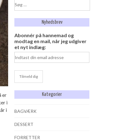
Søg
efter:
Nyhedsbrev
Abonnér på hannemad og
modtag en mail, når jeg udgiver
et nyt indlæg:
å er
Kategorier
er i
år i
BAGVÆRK
DESSERT
FORRETTER