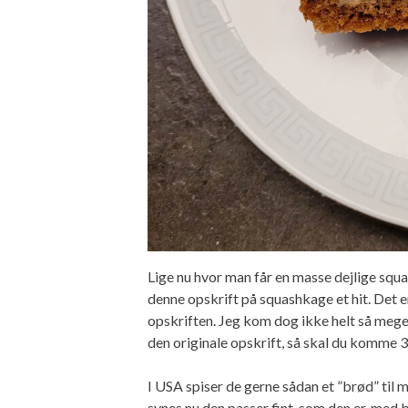
Lige nu hvor man får en masse dejlige squa
denne opskrift på squashkage et hit. Det er
opskriften. Jeg kom dog ikke helt så meget
den originale opskrift, så skal du komme 3
I USA spiser de gerne sådan et ”brød” t
synes nu den passer fint, som den er, med b