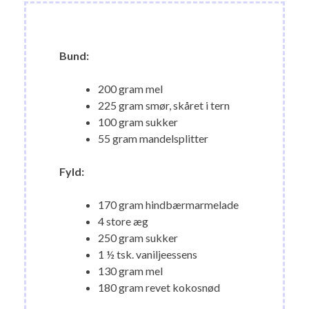
Bund:
200 gram mel
225 gram smør, skåret i tern
100 gram sukker
55 gram mandelsplitter
Fyld:
170 gram hindbærmarmelade
4 store æg
250 gram sukker
1 ½ tsk. vaniljeessens
130 gram mel
180 gram revet kokosnød