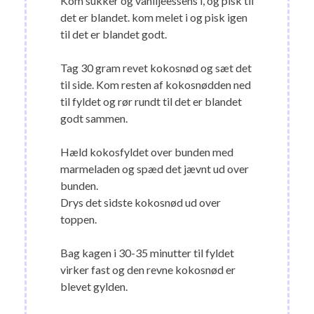
Kom sukker og vaniljeessens i, og pisk til
det er blandet. kom melet i og pisk igen
til det er blandet godt.
Tag 30 gram revet kokosnød og sæt det
til side. Kom resten af kokosnødden ned
til fyldet og rør rundt til det er blandet
godt sammen.
Hæld kokosfyldet over bunden med
marmeladen og spæd det jævnt ud over
bunden.
Drys det sidste kokosnød ud over
toppen.
Bag kagen i 30-35 minutter til fyldet
virker fast og den revne kokosnød er
blevet gylden.