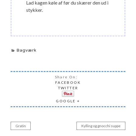
Lad kagen køle af før du skærer den ud i
stykker.
Bagværk
Share On:
FACEBOOK
TWITTER
GOOGLE +
Gratin
Kylling og gnocchi suppe
Indlægsnavigation