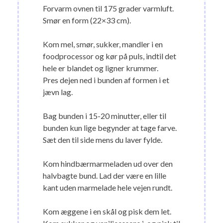
Forvarm ovnen til 175 grader varmluft.
Smør en form (22×33 cm).
Kom mel, smør, sukker, mandler i en
foodprocessor og kør på puls, indtil det
hele er blandet og ligner krummer.
Pres dejen ned i bunden af formen i et
jævn lag.
Bag bunden i 15-20 minutter, eller til
bunden kun lige begynder at tage farve.
Sæt den til side mens du laver fylde.
Kom hindbærmarmeladen ud over den
halvbagte bund. Lad der være en lille
kant uden marmelade hele vejen rundt.
Kom æggene i en skål og pisk dem let.