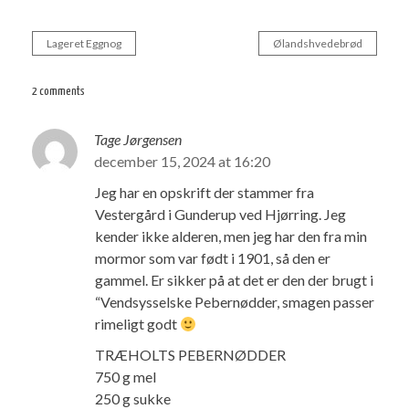
Lageret Eggnog
Ølandshvedebrød
Indlægsnavigation
2 comments
Tage Jørgensen
december 15, 2024 at 16:20
Jeg har en opskrift der stammer fra
Vestergård i Gunderup ved Hjørring. Jeg
kender ikke alderen, men jeg har den fra min
mormor som var født i 1901, så den er
gammel. Er sikker på at det er den der brugt i
“Vendsysselske Pebernødder, smagen passer
rimeligt godt
TRÆHOLTS PEBERNØDDER
750 g mel
250 g sukke