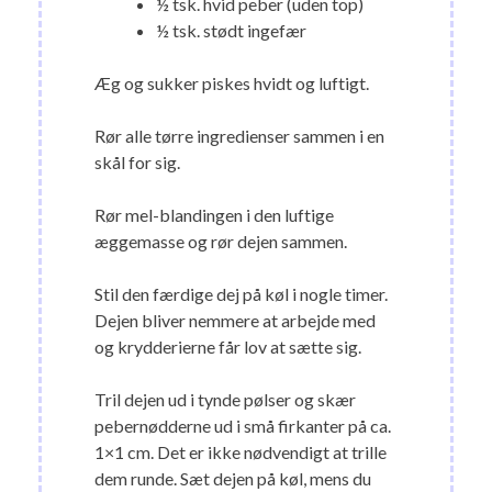
½ tsk. hvid peber (uden top)
½ tsk. stødt ingefær
Æg og sukker piskes hvidt og luftigt.
Rør alle tørre ingredienser sammen i en
skål for sig.
Rør mel-blandingen i den luftige
æggemasse og rør dejen sammen.
Stil den færdige dej på køl i nogle timer.
Dejen bliver nemmere at arbejde med
og krydderierne får lov at sætte sig.
Tril dejen ud i tynde pølser og skær
pebernødderne ud i små firkanter på ca.
1×1 cm. Det er ikke nødvendigt at trille
dem runde. Sæt dejen på køl, mens du