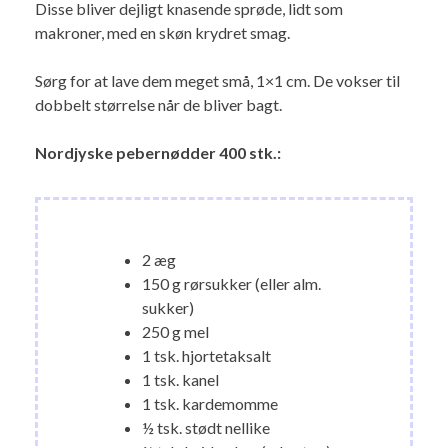
Disse bliver dejligt knasende sprøde, lidt som
makroner, med en skøn krydret smag.
Sørg for at lave dem meget små, 1×1 cm. De vokser til
dobbelt størrelse når de bliver bagt.
Nordjyske pebernødder 400 stk.:
2 æg
150 g rørsukker (eller alm.
sukker)
250 g mel
1 tsk. hjortetaksalt
1 tsk. kanel
1 tsk. kardemomme
½ tsk. stødt nellike