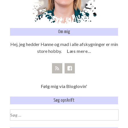
Om mig
Hej, jeg hedder Hanne og mad i alle afskygninger er min
store hobby.
Læs mere...
Følg mig via Bloglovin'
Søg opskrift
Søg
efter: