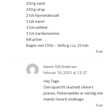
250 g vand
150 g sirup
2 tsk hjortetakssalt
1 tsk kanel
1 tsk nelliker
1 tsk kardemomme
lidt prber
Bages ved 150o – 160o g i ca. 15 min
Svar
Hanne Toft Andersen
februar 10, 2025 at 11:37
Hej Tage.
Den opskrift skal helt sikkert
prøves. Pebernødder er nemlig min
mands favorit småkage.
Svar