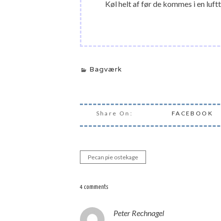
Køl helt af før de kommes i en luft
Bagværk
Share On:
FACEBOOK
Pecan pie ostekage
Indlægsnavigation
4 comments
Peter Rechnagel