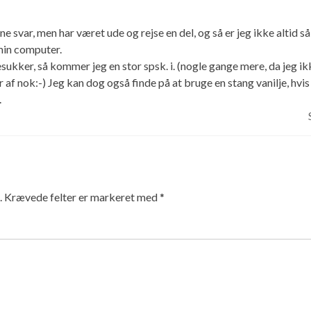
e svar, men har været ude og rejse en del, og så er jeg ikke altid så
min computer.
sukker, så kommer jeg en stor spsk. i. (nogle gange mere, da jeg ik
 af nok:-) Jeg kan dog også finde på at bruge en stang vanilje, hvis
.
.
Krævede felter er markeret med
*