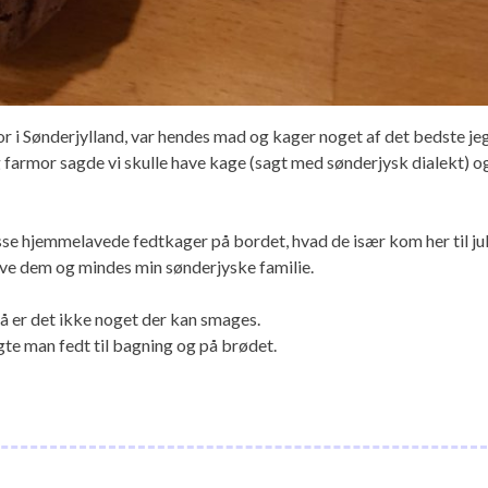
r i Sønderjylland, var hendes mad og kager noget af det bedste je
g farmor sagde vi skulle have kage (sagt med sønderjysk dialekt) o
isse hjemmelavede fedtkager på bordet, hvad de især kom her til jul
lave dem og mindes min sønderjyske familie.
så er det ikke noget der kan smages.
gte man fedt til bagning og på brødet.