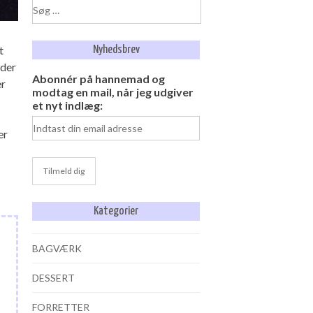
Søg
efter:
t
Nyhedsbrev
 der
Abonnér på hannemad og
er
modtag en mail, når jeg udgiver
et nyt indlæg:
er
Kategorier
BAGVÆRK
DESSERT
FORRETTER