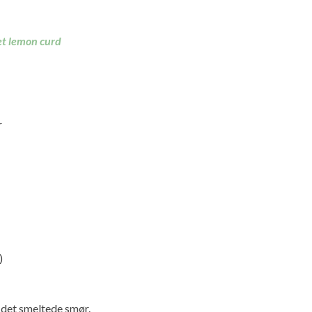
t lemon curd
r
)
det smeltede smør.