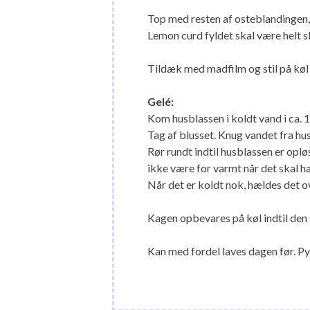
Top med resten af osteblandingen,
Lemon curd fyldet skal være helt s
Tildæk med madfilm og stil på køl
Gelé:
Kom husblassen i koldt vand i ca. 
Tag af blusset. Knug vandet fra h
Rør rundt indtil husblassen er oplø
ikke være for varmt når det skal hæ
Når det er koldt nok, hældes det ove
Kagen opbevares på køl indtil den 
Kan med fordel laves dagen før. Py