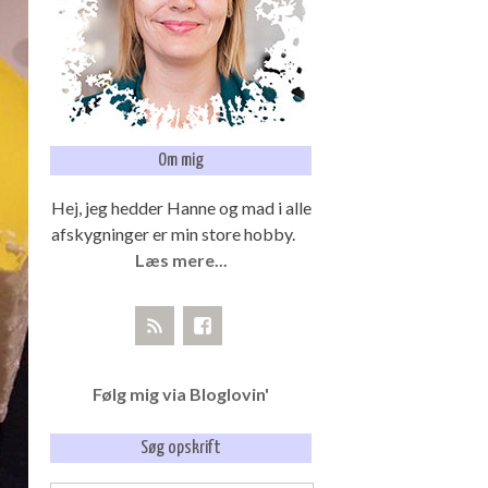
Om mig
Hej, jeg hedder Hanne og mad i alle
afskygninger er min store hobby.
Læs mere...
Følg mig via Bloglovin'
Søg opskrift