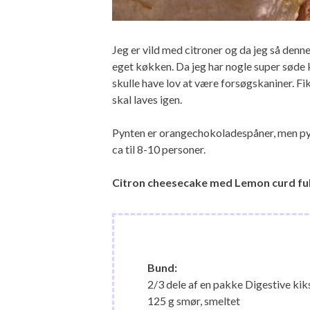
Jeg er vild med citroner og da jeg så denn
eget køkken. Da jeg har nogle super søde k
skulle have lov at være forsøgskaniner. Fi
skal laves igen.
Pynten er orangechokoladespåner, men pyn
ca til 8-10 personer.
Citron cheesecake med Lemon curd fu
Bund:
2/3 dele af en pakke Digestive kik
125 g smør, smeltet