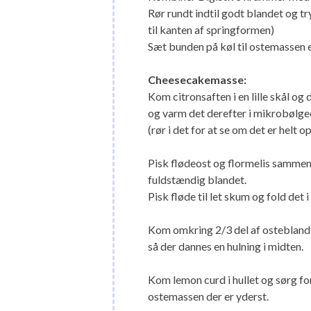
Rør rundt indtil godt blandet og tr
til kanten af springformen)
Sæt bunden på køl til ostemassen e
Cheesecakemasse:
Kom citronsaften i en lille skål og 
og varm det derefter i mikrobølgeov
(rør i det for at se om det er helt op
Pisk flødeost og flormelis sammen i
fuldstændig blandet.
Pisk fløde til let skum og fold de
Kom omkring 2/3 del af osteblandi
så der dannes en hulning i midten.
Kom lemon curd i hullet og sørg fo
ostemassen der er yderst.