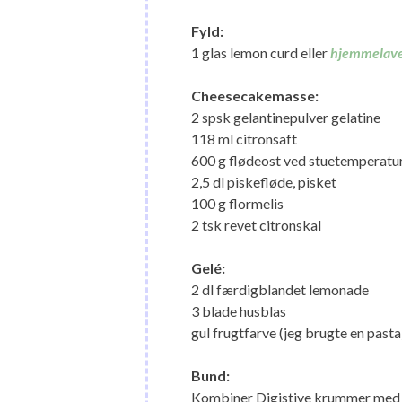
Fyld:
1 glas lemon curd eller
hjemmelave
Cheesecakemasse:
2 spsk gelantinepulver gelatine
118 ml citronsaft
600 g flødeost ved stuetemperatu
2,5 dl piskefløde, pisket
100 g flormelis
2 tsk revet citronskal
Gelé:
2 dl færdigblandet lemonade
3 blade husblas
gul frugtfarve (jeg brugte en pasta
Bund:
Kombiner Digistive krummer med 