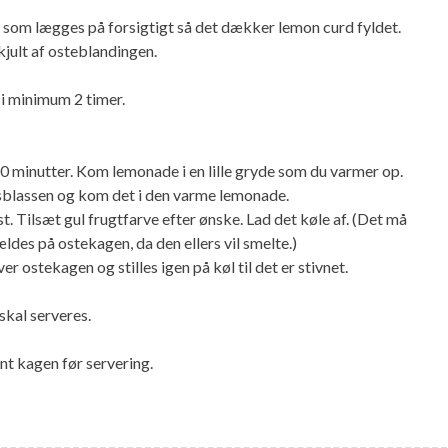
 som lægges på forsigtigt så det dækker lemon curd fyldet.
kjult af osteblandingen.
 i minimum 2 timer.
10 minutter. Kom lemonade i en lille gryde som du varmer op.
usblassen og kom det i den varme lemonade.
st. Tilsæt gul frugtfarve efter ønske. Lad det køle af. (Det må
ldes på ostekagen, da den ellers vil smelte.)
r ostekagen og stilles igen på køl til det er stivnet.
skal serveres.
nt kagen før servering.