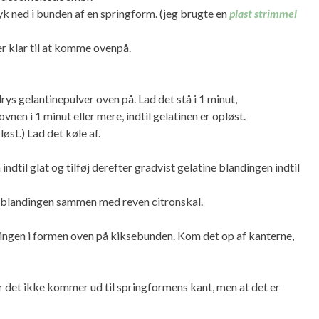
yk ned i bunden af en springform. (jeg brugte en
plast strimmel
r klar til at komme ovenpå.
drys gelantinepulver oven på. Lad det stå i 1 minut,
nen i 1 minut eller mere, indtil gelatinen er opløst.
løst.) Lad det køle af.
ndtil glat og tilføj derefter gradvist gelatine blandingen indtil
t i blandingen sammen med reven citronskal.
ngen i formen oven på kiksebunden. Kom det op af kanterne,
r det ikke kommer ud til springformens kant, men at det er