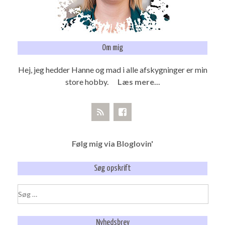
Om mig
Hej, jeg hedder Hanne og mad i alle afskygninger er min
store hobby.
Læs mere...
Følg mig via Bloglovin'
Søg opskrift
Søg
efter:
Nyhedsbrev