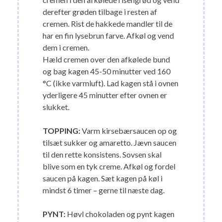
derefter grøden tilbage i resten af
cremen. Rist de hakkede mandler til de
har en fin lysebrun farve. Afkøl og vend
dem i cremen.
Hæld cremen over den afkølede bund
og bag kagen 45-50 minutter ved 160
°C (ikke varmluft). Lad kagen stå i ovnen
yderligere 45 minutter efter ovnen er
slukket.
TOPPING:
Varm kirsebærsaucen op og
tilsæt sukker og amaretto. Jævn saucen
til den rette konsistens. Sovsen skal
blive som en tyk creme. Afkøl og fordel
saucen på kagen. Sæt kagen på køl i
mindst 6 timer – gerne til næste dag.
PYNT:
Høvl chokoladen og pynt kagen