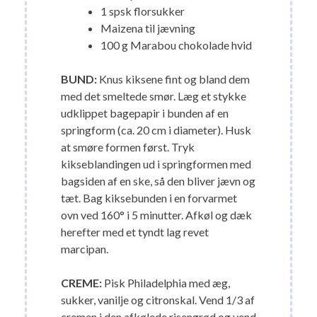
1 spsk florsukker
Maizena til jævning
100 g Marabou chokolade hvid
BUND:
Knus kiksene fint og bland dem
med det smeltede smør. Læg et stykke
udklippet bagepapir i bunden af en
springform (ca. 20 cm i diameter). Husk
at smøre formen først. Tryk
kikseblandingen ud i springformen med
bagsiden af en ske, så den bliver jævn og
tæt. Bag kiksebunden i en forvarmet
ovn ved 160° i 5 minutter. Afkøl og dæk
herefter med et tyndt lag revet
marcipan.
CREME:
Pisk Philadelphia med æg,
sukker, vanilje og citronskal. Vend 1/3 af
cremen i den afkølede risengrød og vend