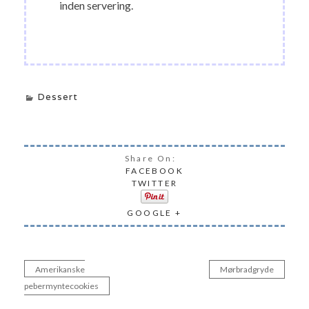
inden servering.
Dessert
Share On:
FACEBOOK
TWITTER
GOOGLE +
Amerikanske
Mørbradgryde
Indlægsnavigation
pebermyntecookies