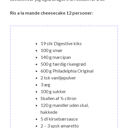
Ris a la mande cheesecake 12 personer:
19 stk Digestive kiks
100 g smør
140 g marcipan
500 g færdig risengrød
600 g Philadelphia Original
2 tsk vaniljepulver
3 æg
100 g sukker
Skallen af ½ citron
120 g mandler uden skal,
hakkede
5 dl kirsebærsauce
2 – 3 spsk amaretto