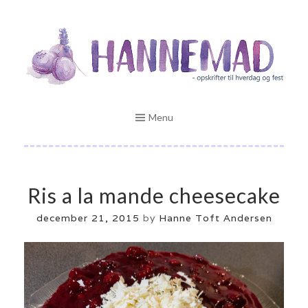
Skip
Opskrifter til hverdag og fest
to
HANNEMAD.DK
content
Menu
Ris a la mande cheesecake
december 21, 2015
by
Hanne Toft Andersen