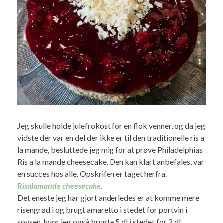
Jeg skulle holde julefrokost for en flok venner, og da jeg
vidste der var en del der ikke er til den traditionelle ris a
la mande, besluttede jeg mig for at prøve Philadelphias
Ris a la mande cheesecake. Den kan klart anbefales, var
en succes hos alle. Opskrifen er taget herfra.
Risalamande cheesecake.
Det eneste jeg har gjort anderledes er at komme mere
risengrød i og brugt amaretto i stedet for portvin i
sovsen, hvor jeg også brugte 5 dl i stedet for 2 dl.