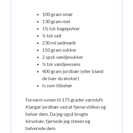
100 gram smør
130 gram mel
1½ tsk bagepulver
½ tsk salt
230 ml sødmælk
150 gram sukker
2 spsk vaniljesukker
½ tsk vaniljeessens
400 gram jordbær (eller bland
de bær du ønsker)
Is som tilbehør
Forvarm ovnen til 175 grader varmluft.
Klargør jordbær ved at fjerne stilken og
halver dem. Da jeg også brugte
kirsebær, fjernede jeg stenen og
halverede dem.