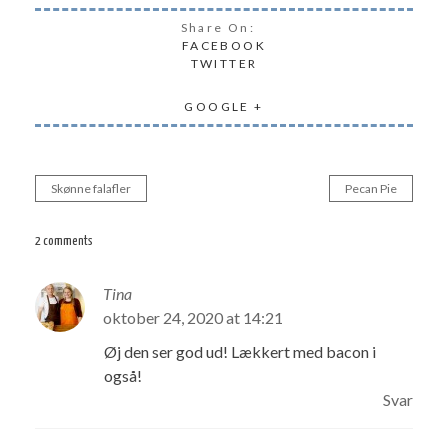
Share On:
FACEBOOK
TWITTER
GOOGLE +
Skønne falafler
Pecan Pie
Indlægsnavigation
2 comments
Tina
oktober 24, 2020 at 14:21
Øj den ser god ud! Lækkert med bacon i
også!
Svar