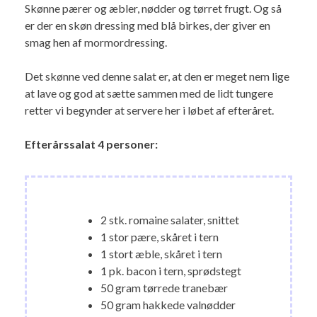
Skønne pærer og æbler, nødder og tørret frugt. Og så
er der en skøn dressing med blå birkes, der giver en
smag hen af mormordressing.
Det skønne ved denne salat er, at den er meget nem lige
at lave og god at sætte sammen med de lidt tungere
retter vi begynder at servere her i løbet af efteråret.
Efterårssalat 4 personer:
2 stk. romaine salater, snittet
1 stor pære, skåret i tern
1 stort æble, skåret i tern
1 pk. bacon i tern, sprødstegt
50 gram tørrede tranebær
50 gram hakkede valnødder