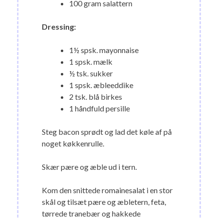
100 gram salattern
Dressing:
1½ spsk. mayonnaise
1 spsk. mælk
½ tsk. sukker
1 spsk. æbleeddike
2 tsk. blå birkes
1 håndfuld persille
Steg bacon sprødt og lad det køle af på
noget køkkenrulle.
Skær pære og æble ud i tern.
Kom den snittede romainesalat i en stor
skål og tilsæt pære og æbletern, feta,
tørrede tranebær og hakkede