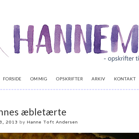
FORSIDE
OM MIG
OPSKRIFTER
ARKIV
KONTAKT
nnes æbletærte
13, 2013
by
Hanne Toft Andersen