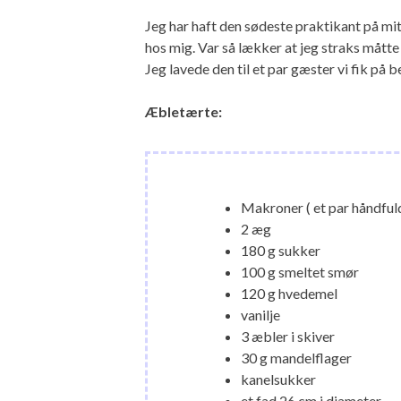
Jeg har haft den sødeste praktikant på mi
hos mig. Var så lækker at jeg straks mått
Jeg lavede den til et par gæster vi fik på 
Æbletærte:
Makroner ( et par håndful
2 æg
180 g sukker
100 g smeltet smør
120 g hvedemel
vanilje
3 æbler i skiver
30 g mandelflager
kanelsukker
et fad 26 cm i diameter