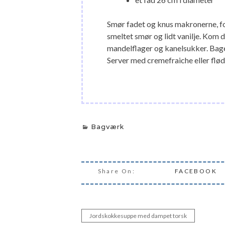
Smør fadet og knus makronerne, for
smeltet smør og lidt vanilje. Kom
mandelflager og kanelsukker. Bages
Server med cremefraiche eller flø
Bagværk
Share On:
FACEBOOK
Jordskokkesuppe med dampet torsk
Indlægsnavigation