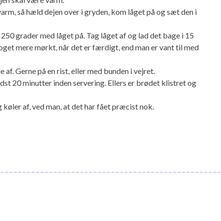
varm, så hæld dejen over i gryden, kom låget på og sæt den i
 250 grader med låget på. Tag låget af og lad det bage i 15
get mere mørkt, når det er færdigt, end man er vant til med
 af. Gerne på en rist, eller med bunden i vejret.
ndst 20 minutter inden servering. Ellers er brødet klistret og
 køler af, ved man, at det har fået præcist nok.