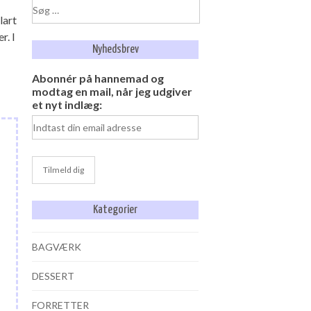
Søg
lart
efter:
r. I
Nyhedsbrev
Abonnér på hannemad og
modtag en mail, når jeg udgiver
et nyt indlæg:
Kategorier
BAGVÆRK
DESSERT
FORRETTER