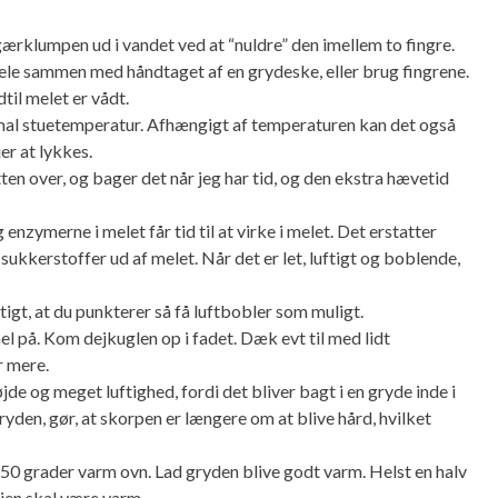
gærklumpen ud i vandet ved at “nuldre” den imellem to fingre.
hele sammen med håndtaget af en grydeske, eller brug fingrene.
dtil melet er vådt.
mal stuetemperatur. Afhængigt af temperaturen kan det også
er at lykkes.
ten over, og bager det når jeg har tid, og den ekstra hævetid
enzymerne i melet får tid til at virke i melet. Det erstatter
ukkerstoffer ud af melet. Når det er let, luftigt og boblende,
igt, at du punkterer så få luftbobler som muligt.
el på. Kom dejkuglen op i fadet. Dæk evt til med lidt
r mere.
de og meget luftighed, fordi det bliver bagt i en gryde inde i
yden, gør, at skorpen er længere om at blive hård, hvilket
 250 grader varm ovn. Lad gryden blive godt varm. Helst en halv
ejen skal være varm.