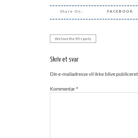
Share On:
FACEBOOK
We love the 90’s party
Indlægsnavigation
Skriv et svar
Din e-mailadresse vil ikke blive publiceret
Kommentar
*