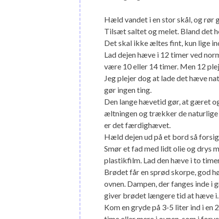
Hæld vandet i en stor skål, og rør 
Tilsæt saltet og melet. Bland det 
Det skal ikke æltes fint, kun lige in
Lad dejen hæve i 12 timer ved nor
være 10 eller 14 timer. Men 12 plej
Jeg plejer dog at lade det hæve nat
gør ingen ting.
Den lange hævetid gør, at gæret og 
æltningen og trækker de naturlige s
er det færdighævet.
Hæld dejen ud på et bord så forsigt
Smør et fad med lidt olie og drys m
plastikfilm. Lad den hæve i to time
Brødet får en sprød skorpe, god høj
ovnen. Dampen, der fanges inde i gr
giver brødet længere tid at hæve i.
Kom en gryde på 3-5 liter ind i en
time eller mere i ovnen, som i forv