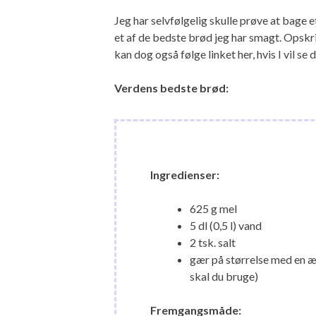
Jeg har selvfølgelig skulle prøve at bage 
et af de bedste brød jeg har smagt. Opskrif
kan dog også følge linket her, hvis I vil se 
Verdens bedste brød:
Ingredienser:
625 g mel
5 dl (0,5 l) vand
2 tsk. salt
gær på størrelse med en ært
skal du bruge)
Fremgangsmåde: