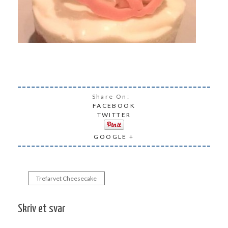
Share On:
FACEBOOK
TWITTER
GOOGLE +
Trefarvet Cheesecake
Indlægsnavigation
Skriv et svar