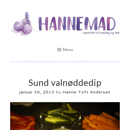
Skip
Opskrifter til hverdag og fest
to
HANNEMAD.DK
content
Menu
Sund valnøddedip
januar 30, 2013
by
Hanne Toft Andersen