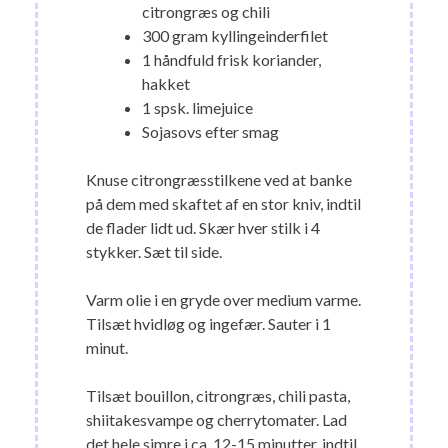
citrongræs og chili
300 gram kyllingeinderfilet
1 håndfuld frisk koriander,
hakket
1 spsk. limejuice
Sojasovs efter smag
Knuse citrongræsstilkene ved at banke
på dem med skaftet af en stor kniv, indtil
de flader lidt ud. Skær hver stilk i 4
stykker. Sæt til side.
Varm olie i en gryde over medium varme.
Tilsæt hvidløg og ingefær. Sauter i 1
minut.
Tilsæt bouillon, citrongræs, chili pasta,
shiitakesvampe og cherrytomater. Lad
det hele simre i ca. 12-15 minutter, indtil