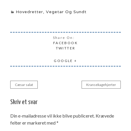
Hovedretter
,
Vegetar Og Sundt
Share On:
FACEBOOK
TWITTER
GOOGLE +
Cæsar salat
Kransekagehjerter
Indlægsnavigation
Skriv et svar
Din e-mailadresse vil ikke blive publiceret.
Krævede
felter er markeret med
*