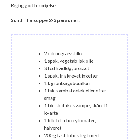
Rigtig god fornøjelse.
Sund Thaisuppe 2-3 personer:
2 citrongræsstilke
1 spsk. vegetabilsk olie
3 fed hvidløg, presset
1 spsk. friskrevet ingefær
1 l. grøntsagsbouillon
1 tsk. sambal oelek eller efter
smag
1 bk. shiitake svampe, skåret i
kvarte
1 lille bk. cherrytomater,
halveret
200 g fast tofu, stegt med