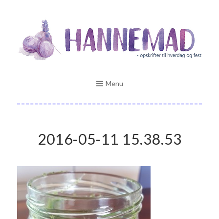
Skip
Opskrifter til hverdag og fest
to
HANNEMAD.DK
content
Menu
2016-05-11 15.38.53