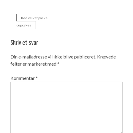
Red velvet påske
Indlægsnavigation
cupcakes
Skriv et svar
Din e-mailadresse vil ikke blive publiceret.
Krævede
felter er markeret med
*
Kommentar
*