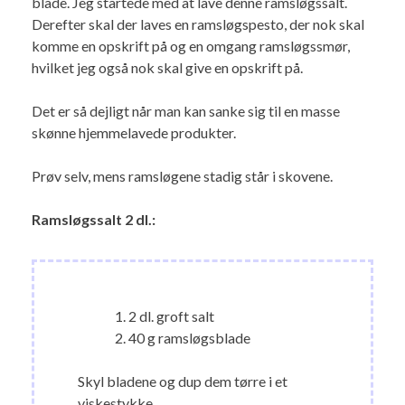
blade. Jeg startede med at lave denne ramsløgssalt.
Derefter skal der laves en ramsløgspesto, der nok skal
komme en opskrift på og en omgang ramsløgssmør,
hvilket jeg også nok skal give en opskrift på.
Det er så dejligt når man kan sanke sig til en masse
skønne hjemmelavede produkter.
Prøv selv, mens ramsløgene stadig står i skovene.
Ramsløgssalt 2 dl.:
2 dl. groft salt
40 g ramsløgsblade
Skyl bladene og dup dem tørre i et
viskestykke.