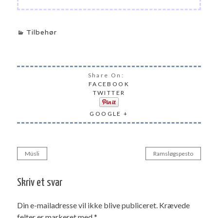
Tilbehør
Share On:
FACEBOOK
TWITTER
GOOGLE +
Müsli
Ramsløgspesto
Indlægsnavigation
Skriv et svar
Din e-mailadresse vil ikke blive publiceret.
Krævede
felter er markeret med
*