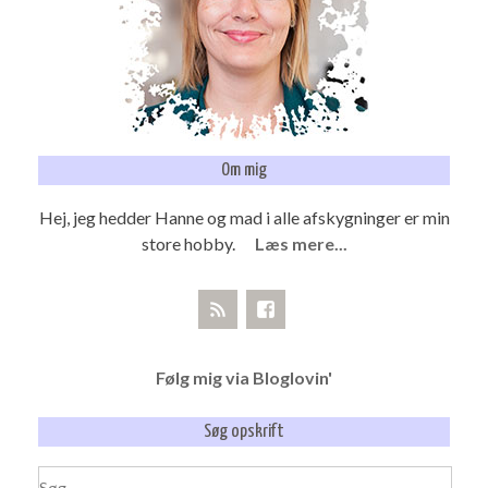
Om mig
Hej, jeg hedder Hanne og mad i alle afskygninger er min
store hobby.
Læs mere...
Følg mig via Bloglovin'
Søg opskrift
Søg