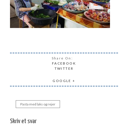
Share On:
FACEBOOK
TWITTER
GOOGLE +
Pasta med laks og rejer
Indlægsnavigation
Skriv et svar