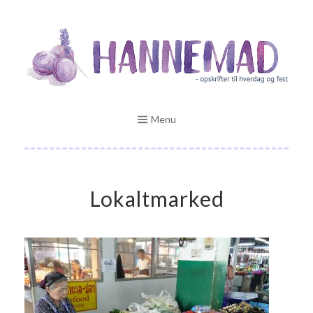
Skip
Opskrifter til hverdag og fest
to
HANNEMAD.DK
content
Menu
Lokaltmarked