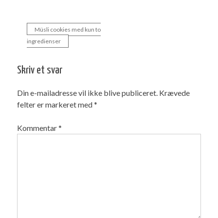
Müsli cookies med kun to
Indlægsnavigation
ingredienser
Skriv et svar
Din e-mailadresse vil ikke blive publiceret.
Krævede
felter er markeret med
*
Kommentar
*