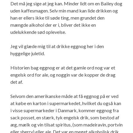
Det må jeg sige at jeg kan. Minder lidt om en Bailey dog
uden kaffesmagen. Selv min mand kan lide drikken og
han er ellers ikke til søde ting, men grundet den
mængde alkohol der er i, bliver det ikke en
udelukkende sød oplevelse.
Jeg vil glæde mig til at drikke eggnog her i den
hyggelige juletid.
Historien bag eggnog er at det gamle ord nog var et
engelsk ord for ale, og noggin var de kopper de drag
det af.
Selvom den amerikanske måde at få eggnog på er ved
at købe en karton i supermarkedet, hvilket du også kan
i visse supermarkeder i Danmark, kommer eggnog fra
sack posset, en stærk, tyk engelsk drik, som bestod af
æg, mælk og vin tilsat spiritus, (som madeiravin, portvin
eller sherry) eller ale. Det var en meget alkoholisk drik,