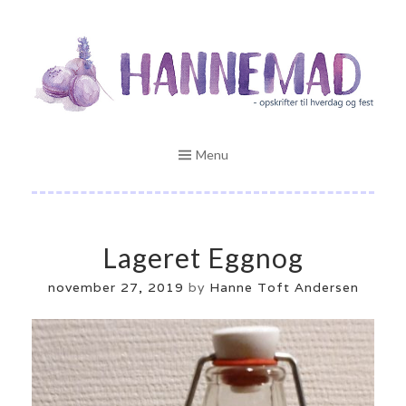
Skip
Opskrifter til hverdag og fest
to
HANNEMAD.DK
content
Menu
Lageret Eggnog
november 27, 2019
by
Hanne Toft Andersen