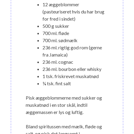
12 æggeblommer
(pasteuriseret hvis du har brug
for fred i sindet)
500 g sukker
700 ml. fløde
700 ml. sødmælk
236 ml. rigtig god rom (gerne
fra Jamaica)
236 ml. cognac
236 ml. bourbon eller whisky
1 tsk. friskrevet muskatnød
¼ tsk. fint salt
Pisk æggeblommerne med sukker og
muskatnød i en stor skål, indtil
æggemassen er lys og luftig.
Bland spiritussen med mælk, fløde og
salt, og pisk det langsomt i