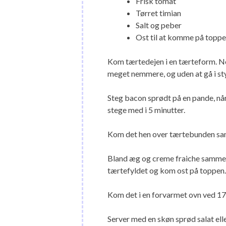
Frisk tomat
Tørret timian
Salt og peber
Ost til at komme på toppen
Kom tærtedejen i en tærteform. No
meget nemmere, og uden at gå i sty
Steg bacon sprødt på en pande, nå
stege med i 5 minutter.
Kom det hen over tærtebunden sam
Bland æg og creme fraiche sammen 
tærtefyldet og kom ost på toppen.
Kom det i en forvarmet ovn ved 175
Server med en skøn sprød salat ell