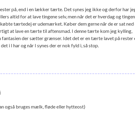
ester på, end i en lækker tærte. Det synes jeg ikke og derfor har je
ellers altid for at lave tingene selv, men når det er hverdag og tinge
digkøbte tærtedej er udemærket. Køber dem gerne når de er sat ned
rtigt at lave en tærte til aftensmad. I denne tærte kom jeg kylling,
 fantasien der sætter grænser. Idet det er en tærte lavet på rester 
t i I har og når I synes der er nok fyld i, så stop.
j
an også bruges mælk, fløde eller hytteost)