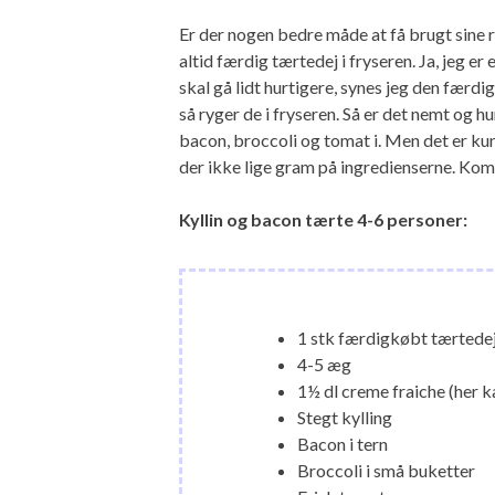
Er der nogen bedre måde at få brugt sine r
altid færdig tærtedej i fryseren. Ja, jeg er 
skal gå lidt hurtigere, synes jeg den fær
så ryger de i fryseren. Så er det nemt og hu
bacon, broccoli og tomat i. Men det er kun
der ikke lige gram på ingredienserne. Kom de
Kyllin og bacon tærte 4-6 personer:
1 stk færdigkøbt tærtede
4-5 æg
1½ dl creme fraiche (her k
Stegt kylling
Bacon i tern
Broccoli i små buketter