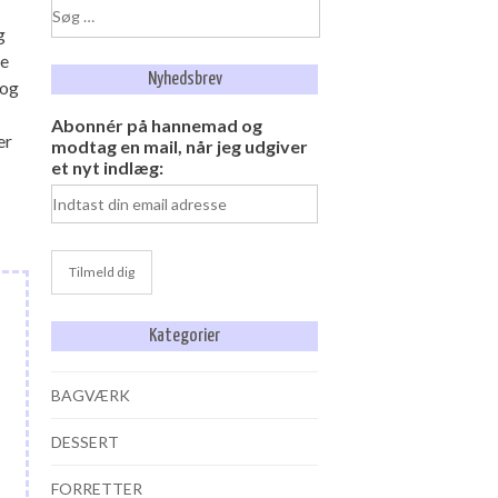
Søg
efter:
g
ne
Nyhedsbrev
 og
Abonnér på hannemad og
er
modtag en mail, når jeg udgiver
et nyt indlæg:
Kategorier
BAGVÆRK
DESSERT
FORRETTER