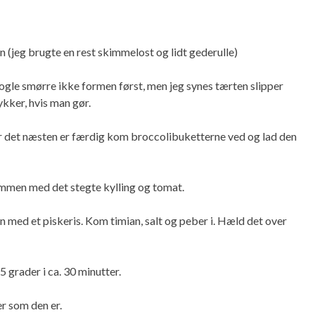
 (jeg brugte en rest skimmelost og lidt gederulle)
gle smørre ikke formen først, men jeg synes tærten slipper
kker, hvis man gør.
r det næsten er færdig kom broccolibuketterne ved og lad den
men med det stegte kylling og tomat.
med et piskeris. Kom timian, salt og peber i. Hæld det over
 grader i ca. 30 minutter.
er som den er.