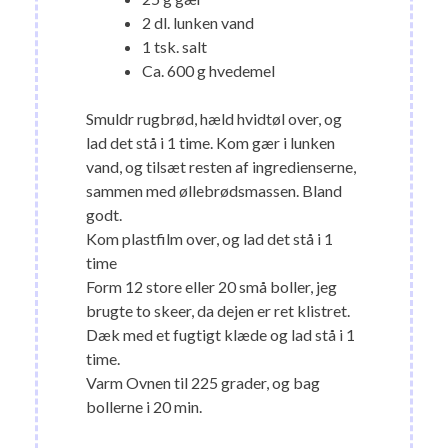
2 dl. lunken vand
1 tsk. salt
Ca. 600 g hvedemel
Smuldr rugbrød, hæld hvidtøl over, og
lad det stå i 1 time. Kom gær i lunken
vand, og tilsæt resten af ingredienserne,
sammen med øllebrødsmassen. Bland
godt.
Kom plastfilm over, og lad det stå i 1
time
Form 12 store eller 20 små boller, jeg
brugte to skeer, da dejen er ret klistret.
Dæk med et fugtigt klæde og lad stå i 1
time.
Varm Ovnen til 225 grader, og bag
bollerne i 20 min.