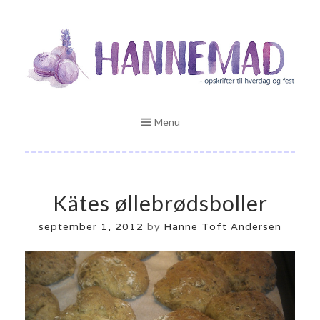
Skip
Opskrifter til hverdag og fest
to
HANNEMAD.DK
content
Menu
Kätes øllebrødsboller
september 1, 2012
by
Hanne Toft Andersen