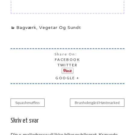
Bagværk
,
Vegetar Og Sundt
Share On:
FACEBOOK
TWITTER
GOOGLE +
Squashmuffins
Brunholmgård Høstmarked
Indlægsnavigation
Skriv et svar
Din e-mailadresse vil ikke blive publiceret.
Krævede