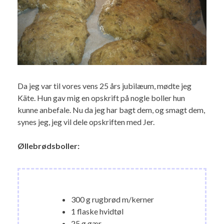
Da jeg var til vores vens 25 års jubilæum, mødte jeg
Käte. Hun gav mig en opskrift på nogle boller hun
kunne anbefale. Nu da jeg har bagt dem, og smagt dem,
synes jeg, jeg vil dele opskriften med Jer.
Øllebrødsboller:
300 g rugbrød m/kerner
1 flaske hvidtøl
25 g gær