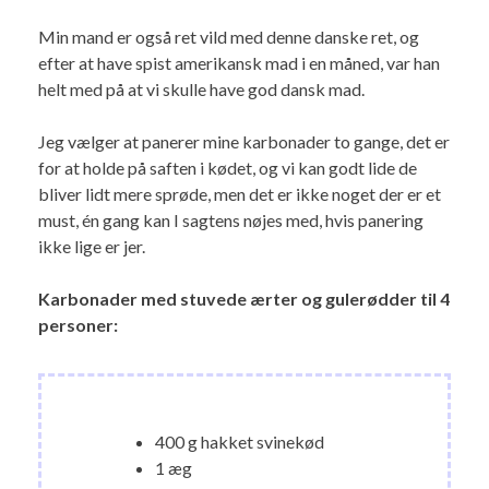
Min mand er også ret vild med denne danske ret, og
efter at have spist amerikansk mad i en måned, var han
helt med på at vi skulle have god dansk mad.
Jeg vælger at panerer mine karbonader to gange, det er
for at holde på saften i kødet, og vi kan godt lide de
bliver lidt mere sprøde, men det er ikke noget der er et
must, én gang kan I sagtens nøjes med, hvis panering
ikke lige er jer.
Karbonader med stuvede ærter og gulerødder til 4
personer:
400 g hakket svinekød
1 æg