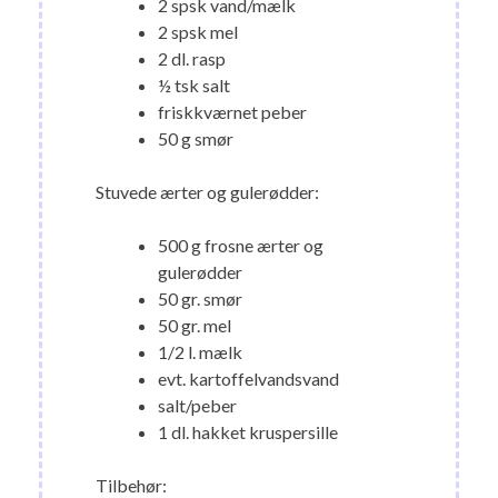
2 spsk vand/mælk
2 spsk mel
2 dl. rasp
½ tsk salt
friskkværnet peber
50 g smør
Stuvede ærter og gulerødder:
500 g frosne ærter og
gulerødder
50 gr. smør
50 gr. mel
1/2 l. mælk
evt. kartoffelvandsvand
salt/peber
1 dl. hakket kruspersille
Tilbehør: