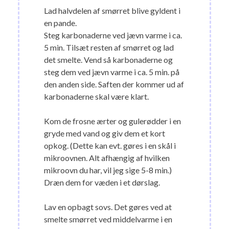
Lad halvdelen af smørret blive gyldent i
en pande.
Steg karbonaderne ved jævn varme i ca.
5 min. Tilsæt resten af smørret og lad
det smelte. Vend så karbonaderne og
steg dem ved jævn varme i ca. 5 min. på
den anden side. Saften der kommer ud af
karbonaderne skal være klart.
Kom de frosne ærter og gulerødder i en
gryde med vand og giv dem et kort
opkog. (Dette kan evt. gøres i en skål i
mikroovnen. Alt afhængig af hvilken
mikroovn du har, vil jeg sige 5-8 min.)
Dræn dem for væden i et dørslag.
Lav en opbagt sovs. Det gøres ved at
smelte smørret ved middelvarme i en