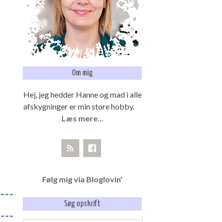
Om mig
Hej, jeg hedder Hanne og mad i alle
afskygninger er min store hobby.
Læs mere...
Følg mig via Bloglovin'
Søg opskrift