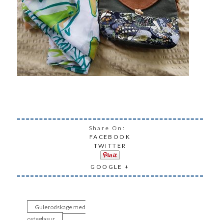
Share On:
FACEBOOK
TWITTER
GOOGLE +
Gulerodskage med
Indlægsnavigation
osteglasur