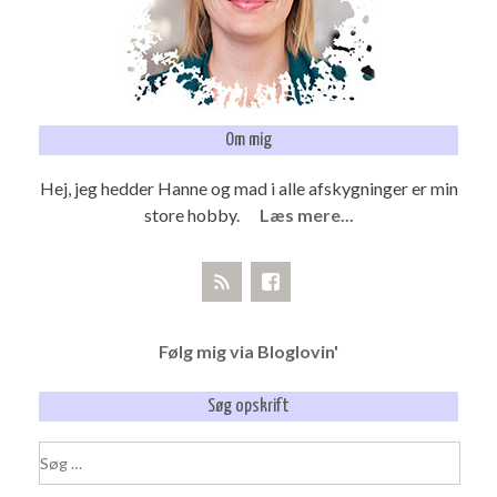
Om mig
Hej, jeg hedder Hanne og mad i alle afskygninger er min
store hobby.
Læs mere...
Følg mig via Bloglovin'
Søg opskrift
Søg
efter: