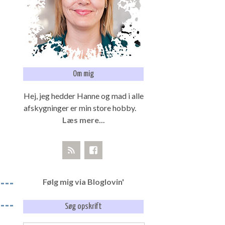
Om mig
Hej, jeg hedder Hanne og mad i alle
afskygninger er min store hobby.
Læs mere...
Følg mig via Bloglovin'
Søg opskrift