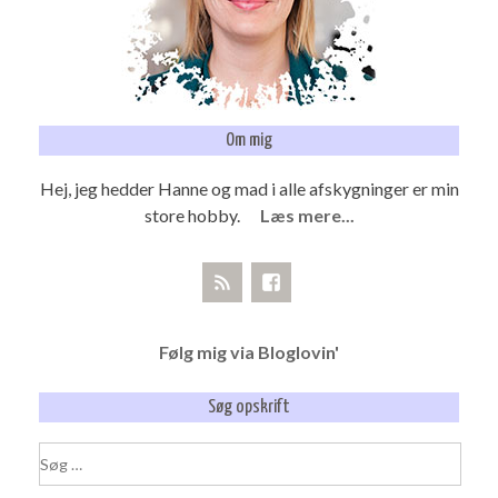
Om mig
Hej, jeg hedder Hanne og mad i alle afskygninger er min
store hobby.
Læs mere...
Følg mig via Bloglovin'
Søg opskrift
Søg
efter: