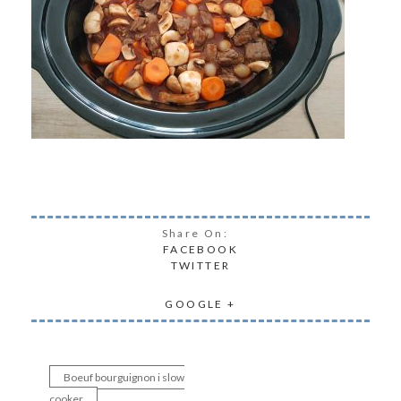
Share On:
FACEBOOK
TWITTER
GOOGLE +
Boeuf bourguignon i slow
Indlægsnavigation
cooker