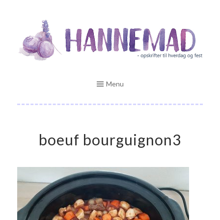
Skip
Opskrifter til hverdag og fest
to
HANNEMAD.DK
content
Menu
boeuf bourguignon3