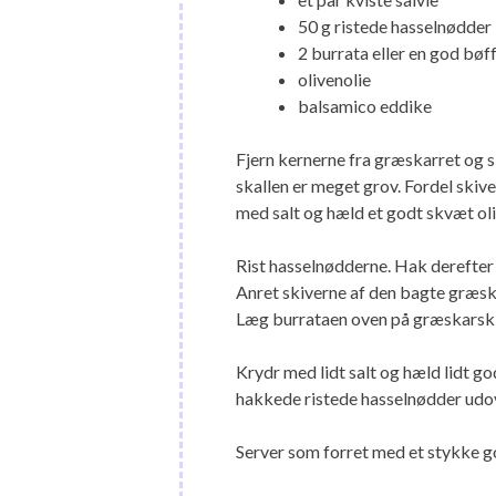
50 g ristede hasselnødder
2 burrata eller en god bø
olivenolie
balsamico eddike
Fjern kernerne fra græskarret og s
skallen er meget grov. Fordel ski
med salt og hæld et godt skvæt oli
Rist hasselnødderne. Hak derefter 
Anret skiverne af den bagte græskar
Læg burrataen oven på græskarskive
Krydr med lidt salt og hæld lidt go
hakkede ristede hasselnødder udo
Server som forret med et stykke god