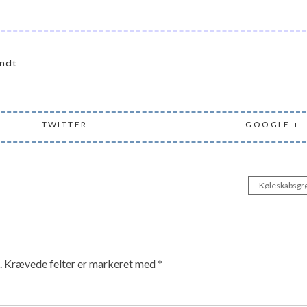
ndt
TWITTER
GOOGLE +
Køleskabsgr
.
Krævede felter er markeret med
*