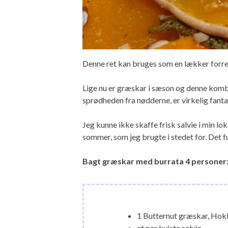
Denne ret kan bruges som en lækker forret
Lige nu er græskar i sæson og denne kom
sprødheden fra nødderne, er virkelig fanta
Jeg kunne ikke skaffe frisk salvie i min lo
sommer, som jeg brugte i stedet for. Det f
Bagt græskar med burrata 4 personer
1 Butternut græskar, Hok
et par kviste salvie