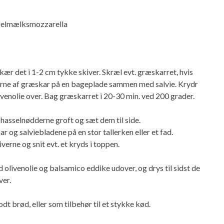
ffelmælksmozzarella
kær det i 1-2 cm tykke skiver. Skræl evt. græskarret, hvis
verne af græskar på en bageplade sammen med salvie. Krydr
venolie over. Bag græskarret i 20-30 min. ved 200 grader.
hasselnødderne groft og sæt dem til side.
 og salviebladene på en stor tallerken eller et fad.
rne og snit evt. et kryds i toppen.
d olivenolie og balsamico eddike udover, og drys til sidst de
ver.
t brød, eller som tilbehør til et stykke kød.