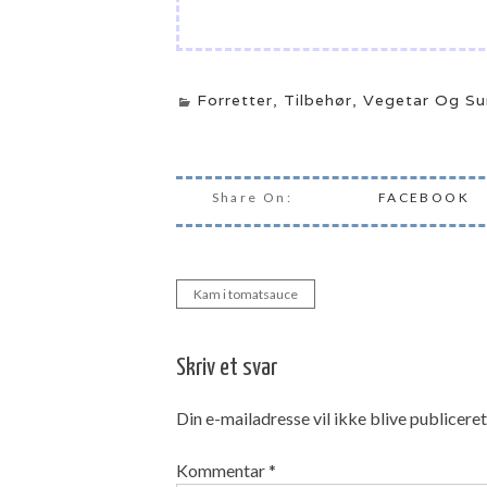
Forretter
,
Tilbehør
,
Vegetar Og Su
Share On:
FACEBOOK
Kam i tomatsauce
Indlægsnavigation
Skriv et svar
Din e-mailadresse vil ikke blive publiceret
Kommentar
*