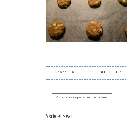
Share On:
FACEBOOK
Amerikanske pebermyntecookies
Indlægsnavigation
Skriv et svar