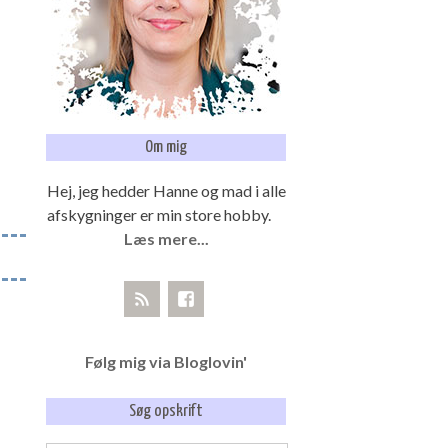
Om mig
Hej, jeg hedder Hanne og mad i alle
afskygninger er min store hobby.
Læs mere...
Følg mig via Bloglovin'
Søg opskrift