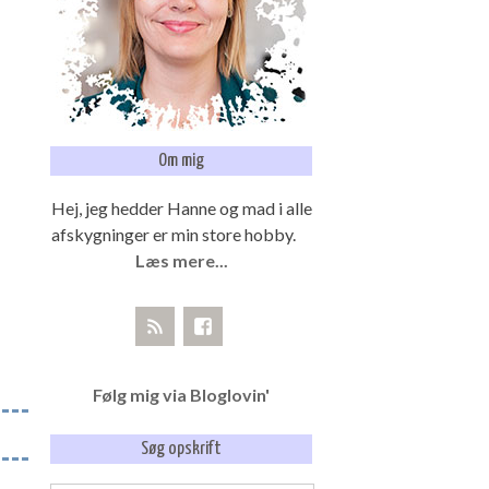
Om mig
Hej, jeg hedder Hanne og mad i alle
afskygninger er min store hobby.
Læs mere...
Følg mig via Bloglovin'
Søg opskrift