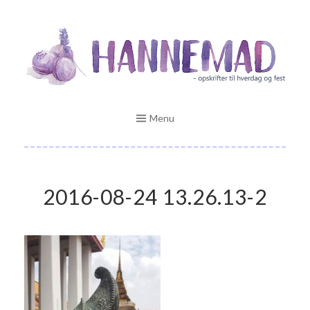
Skip
Opskrifter til hverdag og fest
to
HANNEMAD.DK
content
Menu
2016-08-24 13.26.13-2