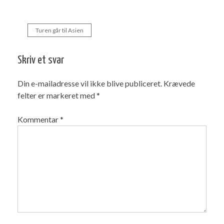
Turen går til Asien
Indlægsnavigation
Skriv et svar
Din e-mailadresse vil ikke blive publiceret.
Krævede
felter er markeret med
*
Kommentar
*