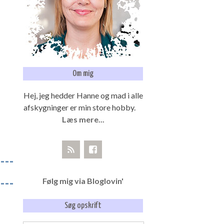
Om mig
Hej, jeg hedder Hanne og mad i alle
afskygninger er min store hobby.
Læs mere...
Følg mig via Bloglovin'
Søg opskrift