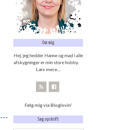
Om mig
Hej, jeg hedder Hanne og mad i alle
afskygninger er min store hobby.
Læs mere...
Følg mig via Bloglovin'
Søg opskrift