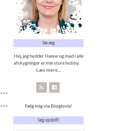
Om mig
Hej, jeg hedder Hanne og mad i alle
afskygninger er min store hobby.
Læs mere...
Følg mig via Bloglovin'
Søg opskrift