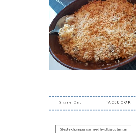
Share On:
FACEBOOK
Stegte champignon med hvidløg og timian
Indlægsnavigation