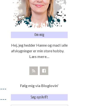
Om mig
Hej, jeg hedder Hanne og mad i alle
afskygninger er min store hobby.
Læs mere...
Følg mig via Bloglovin'
Søg opskrift